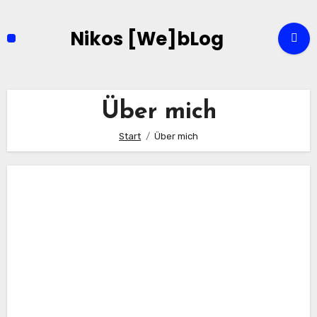
Zum
Inhalt
Nikos [We]bLog
springen
Über mich
Start
Über mich