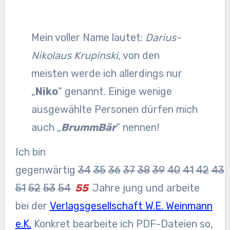
Mein voller Name lautet:
Darius-
Nikolaus Krupinski
, von den
meisten werde ich allerdings nur
„
Niko
“ genannt. Einige wenige
ausgewählte Personen dürfen mich
auch „
BrummBär
“ nennen!
Ich bin
gegenwärtig
34
35
36
37
38
39
40
41
42
43
51
52
53
54
55
Jahre jung und arbeite
bei der
Verlagsgesellschaft W.E. Weinmann
e.K.
Konkret bearbeite ich PDF-Dateien so,