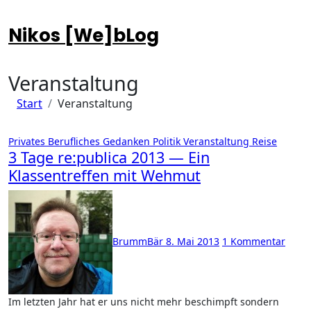
Zum
Inhalt
Nikos [We]bLog
springen
Veranstaltung
Start
Veranstaltung
Privates
Berufliches
Gedanken
Politik
Veranstaltung
Reise
3 Tage re:publica 2013 — Ein
Klassentreffen mit Wehmut
BrummBär
8. Mai 2013
1 Kommentar
Im letzten Jahr hat er uns nicht mehr beschimpft sondern