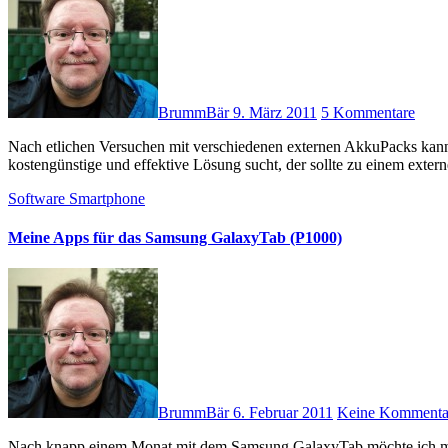
BrummBär
9. März 2011
5 Kommentare
Nach etlichen Versuchen mit verschiedenen externen AkkuPacks kann ich folgende persönliche Endergebnisse festhalten: Wer eine
kostengünstige und effektive Lösung sucht, der sollte zu einem exte
Software
Smartphone
Meine Apps für das Samsung GalaxyTab (P1000)
BrummBär
6. Februar 2011
Keine Kommenta
Nach knapp einem Monat mit dem Samsung GalaxyTab möchte ich meine Erfahrungen in Bezug auf interessante / sinnvolle Apps auch für