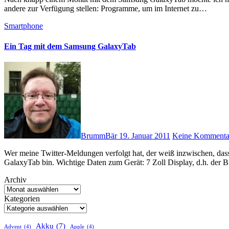
andere zur Verfügung stellen: Programme, um im Internet zu…
Smartphone
Ein Tag mit dem Samsung GalaxyTab
BrummBär
19. Januar 2011
Keine Kommenta
Wer meine Twitter-Meldungen verfolgt hat, der weiß inzwischen, dass ich seit einer guten Woche glücklicher(!) Besitzer eines Samsung
GalaxyTab bin. Wichtige Daten zum Gerät: 7 Zoll Display, d.h. der 
Archiv
Kategorien
Akku
(7)
Advent
(4)
Apple
(4)