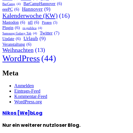
BarCampHannover
(6)
BarCamp
(4)
Hannover
(9)
eeePC
(6)
Kalenderwoche (KW)
(16)
Mastodon
(6)
nfl
(6)
Piraten
(5)
Plugin
(6)
re-publica
(4)
Twitter
(7)
Samsung Galaxy Tab
(4)
Urlaub
(9)
Update
(6)
Veranstaltung
(6)
Weihnachten
(13)
WordPress
(44)
Meta
Anmelden
Eintrags-Feed
Kommentar-Feed
WordPress.org
Nikos [We]bLog
Nur ein weiterer nutzloser Blog.