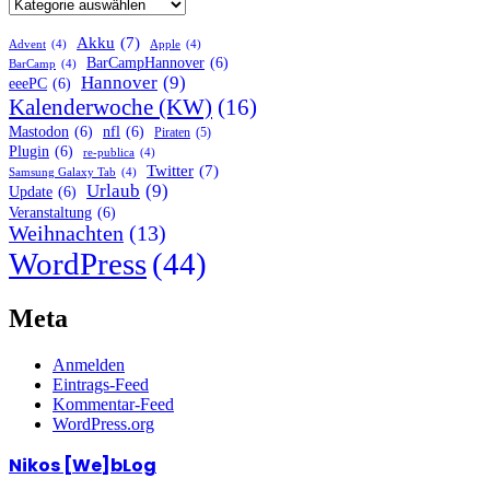
Akku
(7)
Advent
(4)
Apple
(4)
BarCampHannover
(6)
BarCamp
(4)
Hannover
(9)
eeePC
(6)
Kalenderwoche (KW)
(16)
Mastodon
(6)
nfl
(6)
Piraten
(5)
Plugin
(6)
re-publica
(4)
Twitter
(7)
Samsung Galaxy Tab
(4)
Urlaub
(9)
Update
(6)
Veranstaltung
(6)
Weihnachten
(13)
WordPress
(44)
Meta
Anmelden
Eintrags-Feed
Kommentar-Feed
WordPress.org
Nikos [We]bLog