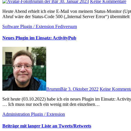
Brumm der Bär
30. Januar 2023
Keine Kommentare
Heute Abend erhielt ich eine E-Mail von meinem Status-Monitor (UptimeRobot) für mein WordPress-Blog: Mein Blog sei down, beim
Abruf wäre der Status-Code 500 („Internal Server Error“) übermittel
Software
Plugin / Extension
Fediversum
Neues Plugin im Einsatz: ActivityPub
BrummBär
3. Oktober 2022
Keine Komment
Seit heute (03.10.2022) habe ich ein neues Plugin im Einsatz: ActivityPub. Damit kann jeder WordPress Blog Teil des Fediversums werden
… Ich muss nur noch ein wenig mit den einzelnen…
Administration
Plugin / Extension
Beiträge mit langer Liste an Tweets/Retweets