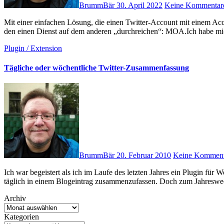
BrummBär
30. April 2022
Keine Kommentar
Mit einer einfachen Lösung, die einen Twitter-Account mit einem Account auf einer Mastodon-Instanz verbindet, kann man Beiträge für
den einen Dienst auf dem anderen „durchreichen“: MOA.Ich habe m
Plugin / Extension
Tägliche oder wöchentliche Twitter-Zusammenfassung
BrummBär
20. Februar 2010
Keine Komment
Ich war begeistert als ich im Laufe des letzten Jahres ein Plugin für WordPress fand, welches in der Lage war, meine Twittermeldungen
täglich in einem Blogeintrag zusammenzufassen. Doch zum Jahresw
Archiv
Kategorien