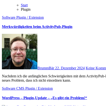
Start
Plugin
Software
Plugin / Extension
Merkwürdigkeiten beim ActivityPub-Plugin
BrummBär
22. Dezember 2024
Keine Komme
Nachdem ich die anfänglichen Schwierigkeiten mit dem ActivityPub-Plugin nach etlichen Monaten beheben konnte, stoße ich jetzt auf ein
neues Problem, dass ich nicht einordnen kann.
Software
CMS
Plugin / Extension
WordPress – Plugin-Update – „Es gibt ein Problem!“