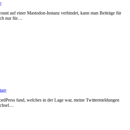
e
ich nur für…
are
echsel…