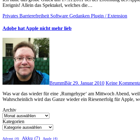
Ereignis! Allein das Spektakel, welches die…
Privates
Barrierefreiheit
Software
Gedanken
Plugin / Extension
Adobe hat Apple nicht mehr lieb
BrummBär
29. Januar 2010
Keine Kommenta
Was war das wieder für eine ‚Rumgehype‘ am Mittwoch Abend, weil Apple das bereits seit langem spekulierte iPad vorgestellt hat.
Wahrscheinlich wird das Ganze wieder ein Riesenerfolg für Apple, 
Archiv
Kategorien
Akku
(7)
Advent
(4)
Apple
(4)