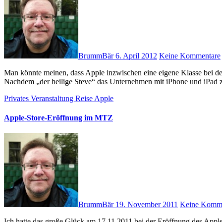
BrummBär
6. April 2012
Keine Kommentare
Man könnte meinen, dass Apple inzwischen eine eigene Klasse bei den Premiumherstellern für Smartphones und Tablets einnimmt.
Nachdem „der heilige Steve“ das Unternehmen mit iPhone und iPad z
Privates
Veranstaltung
Reise
Apple
Apple-Store-Eröffnung im MTZ
BrummBär
19. November 2011
Keine Komm
Ich hatte das große Glück am 17.11.2011 bei der Eröffnung des Apple Stores im MTZ in Sulzbach dabei sein zu dürfen. Was für ein