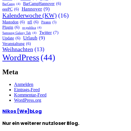
BarCampHannover
(6)
BarCamp
(4)
Hannover
(9)
eeePC
(6)
Kalenderwoche (KW)
(16)
Mastodon
(6)
nfl
(6)
Piraten
(5)
Plugin
(6)
re-publica
(4)
Twitter
(7)
Samsung Galaxy Tab
(4)
Urlaub
(9)
Update
(6)
Veranstaltung
(6)
Weihnachten
(13)
WordPress
(44)
Meta
Anmelden
Eintrags-Feed
Kommentar-Feed
WordPress.org
Nikos [We]bLog
Nur ein weiterer nutzloser Blog.