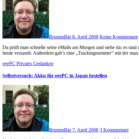
BrummBär
8. April 2008
Keine Kommentare
Da prüft man schnelle seine eMails am Morgen und siehe da: es sind neue Nachrichten von Conics.Net eingetroffen! Mein Akku wurde
heute versandt. Außerdem gab’s eine „Trackingnummer“ mit der ma
eeePC
Privates
Gedanken
Selbstversuch: Akku für eeePC in Japan bestellen
BrummBär
7. April 2008
3 Kommentare