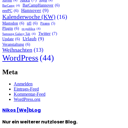
Advent
(4)
Apple
(4)
BarCampHannover
(6)
BarCamp
(4)
Hannover
(9)
eeePC
(6)
Kalenderwoche (KW)
(16)
Mastodon
(6)
nfl
(6)
Piraten
(5)
Plugin
(6)
re-publica
(4)
Twitter
(7)
Samsung Galaxy Tab
(4)
Urlaub
(9)
Update
(6)
Veranstaltung
(6)
Weihnachten
(13)
WordPress
(44)
Meta
Anmelden
Eintrags-Feed
Kommentar-Feed
WordPress.org
Nikos [We]bLog
Nur ein weiterer nutzloser Blog.