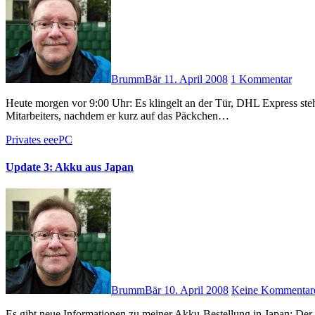
BrummBär
11. April 2008
1 Kommentar
Heute morgen vor 9:00 Uhr: Es klingelt an der Tür, DHL Express steht vor der Tür! Ich frage: „Sendung aus Japan?“ Antwort des DHL-
Mitarbeiters, nachdem er kurz auf das Päckchen…
Privates
eeePC
Update 3: Akku aus Japan
BrummBär
10. April 2008
Keine Kommentar
Es gibt neue Informationen zu meiner Akku-Bestellung in Japan: Der Akku ist heute Mittag in Frankfurt (am Main) gelandet und hat, wenn