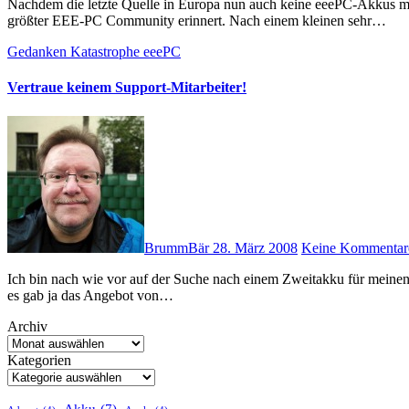
Nachdem die letzte Quelle in Europa nun auch keine eeePC-Akkus mehr im Angebot hat, habe ich mich an einen Beitrag in Deutschlands
größter EEE-PC Community erinnert. Nach einem kleinen sehr…
Gedanken
Katastrophe
eeePC
Vertraue keinem Support-Mitarbeiter!
BrummBär
28. März 2008
Keine Kommentar
Ich bin nach wie vor auf der Suche nach einem Zweitakku für meinen ASUS eeePC. Bisher wähnte ich mich auf der sicheren Seite, denn
es gab ja das Angebot von…
Archiv
Kategorien
Akku
(7)