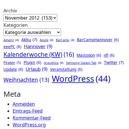
Archiv
Kategorien
Akku
(7)
BarCampHannover
(6)
Advent
(4)
Apple
(4)
BarCamp
(4)
Hannover
(9)
eeePC
(6)
Kalenderwoche (KW)
(16)
Mastodon
(6)
nfl
(6)
Twitter
(7)
Plugin
(6)
Piraten
(5)
re-publica
(4)
Samsung Galaxy Tab
(4)
Urlaub
(9)
Update
(6)
Veranstaltung
(6)
WordPress
(44)
Weihnachten
(13)
Meta
Anmelden
Eintrags-Feed
Kommentar-Feed
WordPress.org