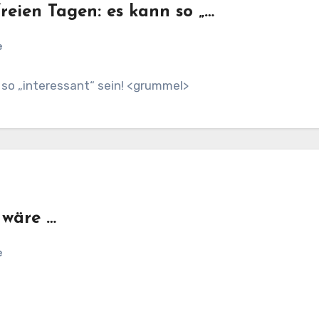
freien Tagen: es kann so „…
e
n so „interessant“ sein! <grummel>
 wäre …
e