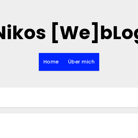
Nikos [We]bLo
Home
Über mich