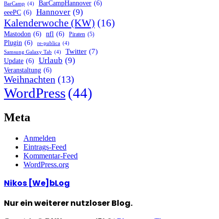
BarCampHannover
(6)
BarCamp
(4)
Hannover
(9)
eeePC
(6)
Kalenderwoche (KW)
(16)
Mastodon
(6)
nfl
(6)
Piraten
(5)
Plugin
(6)
re-publica
(4)
Twitter
(7)
Samsung Galaxy Tab
(4)
Urlaub
(9)
Update
(6)
Veranstaltung
(6)
Weihnachten
(13)
WordPress
(44)
Meta
Anmelden
Eintrags-Feed
Kommentar-Feed
WordPress.org
Nikos [We]bLog
Nur ein weiterer nutzloser Blog.