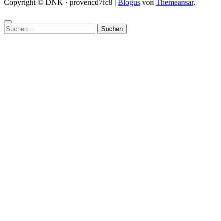
Copyright © DNK · provencd7fc8
|
Blogus
von
Themeansar
.
Suchen
nach: