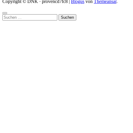
Copyright © DNK · provencd7fc8
|
Blogus
von
Themeansar
.
Suchen
nach: