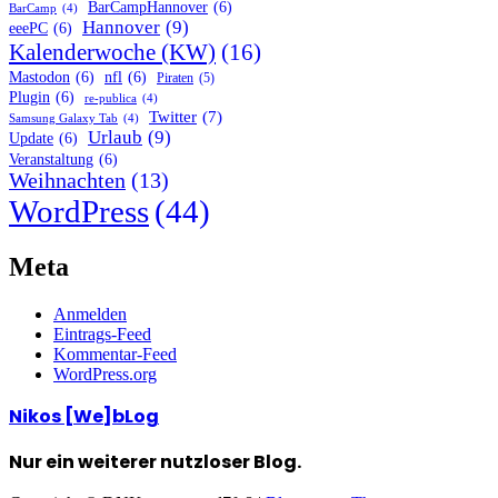
BarCampHannover
(6)
BarCamp
(4)
Hannover
(9)
eeePC
(6)
Kalenderwoche (KW)
(16)
Mastodon
(6)
nfl
(6)
Piraten
(5)
Plugin
(6)
re-publica
(4)
Twitter
(7)
Samsung Galaxy Tab
(4)
Urlaub
(9)
Update
(6)
Veranstaltung
(6)
Weihnachten
(13)
WordPress
(44)
Meta
Anmelden
Eintrags-Feed
Kommentar-Feed
WordPress.org
Nikos [We]bLog
Nur ein weiterer nutzloser Blog.