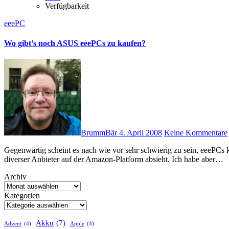
Verfügbarkeit
eeePC
Wo gibt’s noch ASUS eeePCs zu kaufen?
BrummBär
4. April 2008
Keine Kommentare
Gegenwärtig scheint es nach wie vor sehr schwierig zu sein, eeePCs kaufen zu können, wenn man mal von den überteuerten Angeboten
diverser Anbieter auf der Amazon-Platform absieht. Ich habe aber…
Archiv
Kategorien
Akku
(7)
Advent
(4)
Apple
(4)