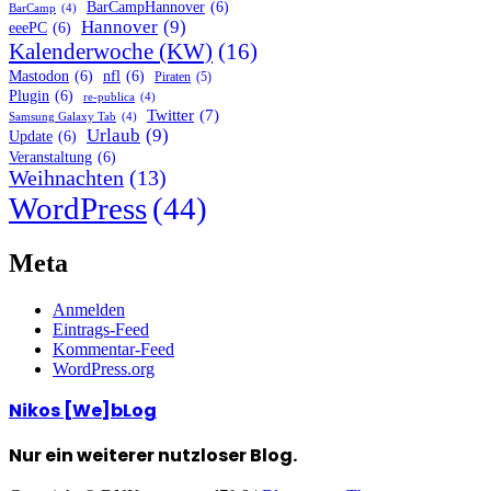
BarCampHannover
(6)
BarCamp
(4)
Hannover
(9)
eeePC
(6)
Kalenderwoche (KW)
(16)
Mastodon
(6)
nfl
(6)
Piraten
(5)
Plugin
(6)
re-publica
(4)
Twitter
(7)
Samsung Galaxy Tab
(4)
Urlaub
(9)
Update
(6)
Veranstaltung
(6)
Weihnachten
(13)
WordPress
(44)
Meta
Anmelden
Eintrags-Feed
Kommentar-Feed
WordPress.org
Nikos [We]bLog
Nur ein weiterer nutzloser Blog.