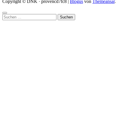
Copyright © DNK · provencd7fc8
|
Blogus
von
Themeansar
.
Suchen
nach: