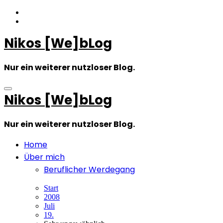
Zum
Inhalt
springen
Nikos [We]bLog
Nur ein weiterer nutzloser Blog.
Nikos [We]bLog
Nur ein weiterer nutzloser Blog.
Home
Über mich
Beruflicher Werdegang
Start
2008
Juli
19.