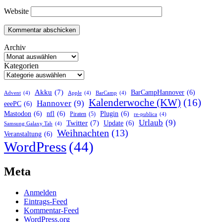
Website
Archiv
Kategorien
Akku
(7)
BarCampHannover
(6)
Advent
(4)
Apple
(4)
BarCamp
(4)
Kalenderwoche (KW)
(16)
Hannover
(9)
eeePC
(6)
Mastodon
(6)
nfl
(6)
Plugin
(6)
Piraten
(5)
re-publica
(4)
Urlaub
(9)
Twitter
(7)
Update
(6)
Samsung Galaxy Tab
(4)
Weihnachten
(13)
Veranstaltung
(6)
WordPress
(44)
Meta
Anmelden
Eintrags-Feed
Kommentar-Feed
WordPress.org