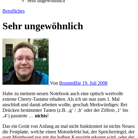
Sehr ungewöhnlich
Berufliches
Sehr ungewöhnlich
Von
BrummBär
19. Juli 2008
Habe zu meinem neuen Notebook auch eine optisch wertvolle
externe Cherry-Tastatur erhalten. Als ich sie nun zum 1. Mal
anschloß und damit arbeiten wollte, geschah Merkwürdiges: Bei
Drücken bestimmter Tasten (z.B. ‚g‘ / ‚h‘ oder der Ziffern ‚1‘ bis
‚4‘) passierte …
nichts
!
Das ein Gerät von Anfang an mal nicht funktioniert ist nichts Neues:
die Festplatte, welche einen Motordefekt hat, der Speicherriegel, der
vom Mainboard nur mit der halben Kapazität erkannt wird, oder der