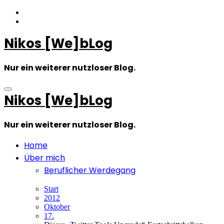
Zum
Inhalt
springen
Nikos [We]bLog
Nur ein weiterer nutzloser Blog.
Nikos [We]bLog
Nur ein weiterer nutzloser Blog.
Home
Über mich
Beruflicher Werdegang
Start
2012
Oktober
17.