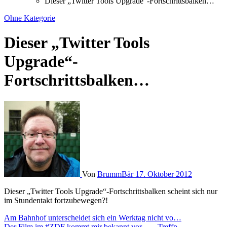
Dieser „Twitter Tools Upgrade“-Fortschrittsbalken…
Ohne Kategorie
Dieser „Twitter Tools
Upgrade“-
Fortschrittsbalken…
Von
BrummBär
17. Oktober 2012
Dieser „Twitter Tools Upgrade“-Fortschrittsbalken scheint sich nur
im Stundentakt fortzubewegen?!
Beitragsnavigation
Am Bahnhof unterscheidet sich ein Werktag nicht vo…
Der Film im #ZDF kommt mir bekannt vor … „Treffp…