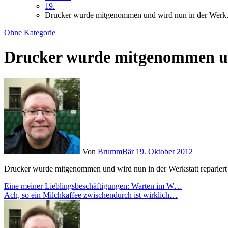
19.
Drucker wurde mitgenommen und wird nun in der Wer
Ohne Kategorie
Drucker wurde mitgenommen u
Von
BrummBär
19. Oktober 2012
Drucker wurde mitgenommen und wird nun in der Werkstatt repariert
Beitragsnavigation
Eine meiner Lieblingsbeschäftigungen: Warten im W…
Ach, so ein Milchkaffee zwischendurch ist wirklich…