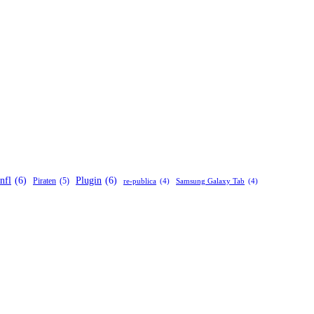
nfl
(6)
Plugin
(6)
Piraten
(5)
re-publica
(4)
Samsung Galaxy Tab
(4)