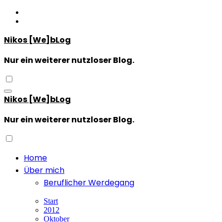
Zum
Inhalt
springen
Nikos [We]bLog
Nur ein weiterer nutzloser Blog.
Nikos [We]bLog
Nur ein weiterer nutzloser Blog.
Home
Über mich
Beruflicher Werdegang
Start
2012
Oktober