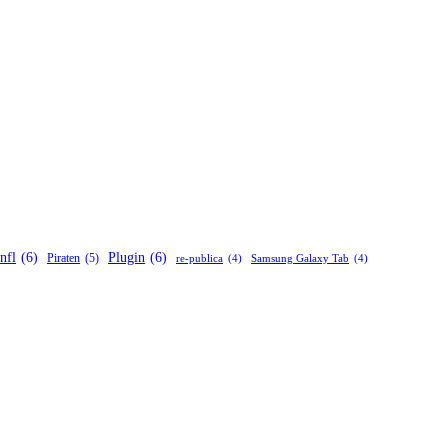
nfl
(6)
Plugin
(6)
Piraten
(5)
re-publica
(4)
Samsung Galaxy Tab
(4)