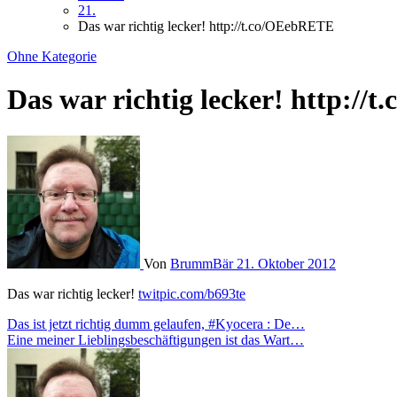
21.
Das war richtig lecker! http://t.co/OEebRETE
Ohne Kategorie
Das war richtig lecker! http:/
Von
BrummBär
21. Oktober 2012
Das war richtig lecker!
twitpic.com/b693te
Beitragsnavigation
Das ist jetzt richtig dumm gelaufen, #Kyocera : De…
Eine meiner Lieblingsbeschäftigungen ist das Wart…