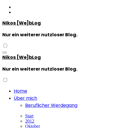
Zum
Inhalt
springen
Nikos [We]bLog
Nur ein weiterer nutzloser Blog.
Nikos [We]bLog
Nur ein weiterer nutzloser Blog.
Home
Über mich
Beruflicher Werdegang
Start
2012
Oktober