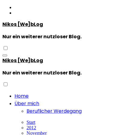
Zum
Inhalt
springen
Nikos [We]bLog
Nur ein weiterer nutzloser Blog.
Nikos [We]bLog
Nur ein weiterer nutzloser Blog.
Home
Über mich
Beruflicher Werdegang
Start
2012
November