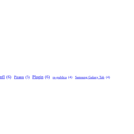
nfl
(6)
Plugin
(6)
Piraten
(5)
re-publica
(4)
Samsung Galaxy Tab
(4)