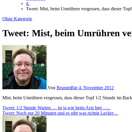
4.
Tweet: Mist, beim Umrühren vergessen, dass dieser Top
Ohne Kategorie
Tweet: Mist, beim Umrühren ver
Von
BrummBär
4. November 2012
Mist, beim Umrühren vergessen, dass dieser Topf 1/2 Stunde im Bac
Beitragsnavigation
Tweet: 1/2 Stunde Warten … ist ja wie beim Arzt hier …..
Tweet: Noch gut 20 Minuten und es gibt was richtig Lecker…