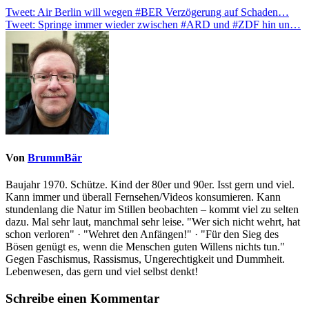
Beitragsnavigation
Tweet: Air Berlin will wegen #BER Verzögerung auf Schaden…
Tweet: Springe immer wieder zwischen #ARD und #ZDF hin un…
Von
BrummBär
Baujahr 1970. Schütze. Kind der 80er und 90er. Isst gern und viel.
Kann immer und überall Fernsehen/Videos konsumieren. Kann
stundenlang die Natur im Stillen beobachten – kommt viel zu selten
dazu. Mal sehr laut, manchmal sehr leise. "Wer sich nicht wehrt, hat
schon verloren" · "Wehret den Anfängen!" · "Für den Sieg des
Bösen genügt es, wenn die Menschen guten Willens nichts tun."
Gegen Faschismus, Rassismus, Ungerechtigkeit und Dummheit.
Lebenwesen, das gern und viel selbst denkt!
Schreibe einen Kommentar