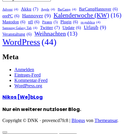
Akku
(7)
BarCampHannover
(6)
Advent
(4)
Apple
(4)
BarCamp
(4)
Kalenderwoche (KW)
(16)
Hannover
(9)
eeePC
(6)
Mastodon
(6)
nfl
(6)
Plugin
(6)
Piraten
(5)
re-publica
(4)
Urlaub
(9)
Twitter
(7)
Update
(6)
Samsung Galaxy Tab
(4)
Weihnachten
(13)
Veranstaltung
(6)
WordPress
(44)
Meta
Anmelden
Eintrags-Feed
Kommentar-Feed
WordPress.org
Nikos [We]bLog
Nur ein weiterer nutzloser Blog.
Copyright © DNK · provencd7fc8
|
Blogus
von
Themeansar
.