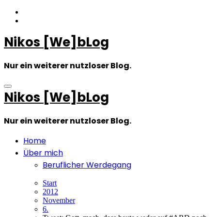
Zum
Inhalt
springen
Nikos [We]bLog
Nur ein weiterer nutzloser Blog.
Nikos [We]bLog
Nur ein weiterer nutzloser Blog.
Home
Über mich
Beruflicher Werdegang
Start
2012
November
6.