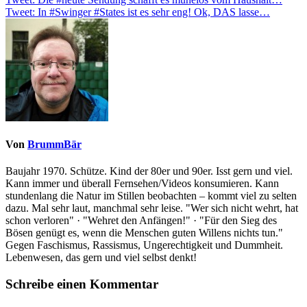
Beitragsnavigation
Tweet: In #Swinger #States ist es sehr eng! Ok, DAS lasse…
Von
BrummBär
Baujahr 1970. Schütze. Kind der 80er und 90er. Isst gern und viel.
Kann immer und überall Fernsehen/Videos konsumieren. Kann
stundenlang die Natur im Stillen beobachten – kommt viel zu selten
dazu. Mal sehr laut, manchmal sehr leise. "Wer sich nicht wehrt, hat
schon verloren" · "Wehret den Anfängen!" · "Für den Sieg des
Bösen genügt es, wenn die Menschen guten Willens nichts tun."
Gegen Faschismus, Rassismus, Ungerechtigkeit und Dummheit.
Lebenwesen, das gern und viel selbst denkt!
Schreibe einen Kommentar