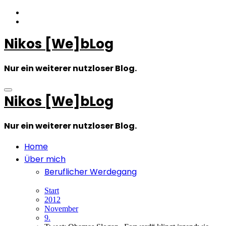
Zum
Inhalt
springen
Nikos [We]bLog
Nur ein weiterer nutzloser Blog.
Nikos [We]bLog
Nur ein weiterer nutzloser Blog.
Home
Über mich
Beruflicher Werdegang
Start
2012
November
9.