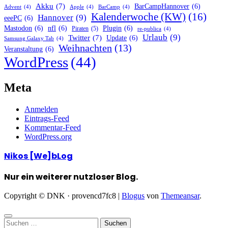
Akku
(7)
BarCampHannover
(6)
Advent
(4)
Apple
(4)
BarCamp
(4)
Kalenderwoche (KW)
(16)
Hannover
(9)
eeePC
(6)
Mastodon
(6)
nfl
(6)
Plugin
(6)
Piraten
(5)
re-publica
(4)
Urlaub
(9)
Twitter
(7)
Update
(6)
Samsung Galaxy Tab
(4)
Weihnachten
(13)
Veranstaltung
(6)
WordPress
(44)
Meta
Anmelden
Eintrags-Feed
Kommentar-Feed
WordPress.org
Nikos [We]bLog
Nur ein weiterer nutzloser Blog.
Copyright © DNK · provencd7fc8
|
Blogus
von
Themeansar
.
Suchen