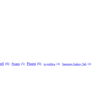
nfl
(6)
Plugin
(6)
Piraten
(5)
re-publica
(4)
Samsung Galaxy Tab
(4)