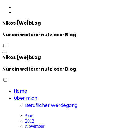
Zum
Inhalt
springen
Nikos [We]bLog
Nur ein weiterer nutzloser Blog.
Nikos [We]bLog
Nur ein weiterer nutzloser Blog.
Home
Über mich
Beruflicher Werdegang
Start
2012
November