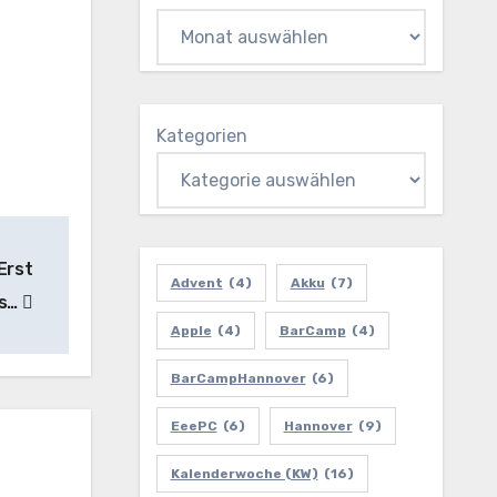
Kategorien
Erst
Advent
(4)
Akku
(7)
is…
Apple
(4)
BarCamp
(4)
BarCampHannover
(6)
EeePC
(6)
Hannover
(9)
Kalenderwoche (KW)
(16)