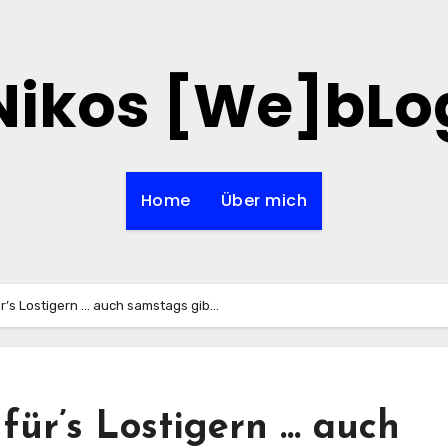
Nikos [We]bLo
Home
Über mich
r’s Lostigern … auch samstags gib…
für’s Lostigern … auch