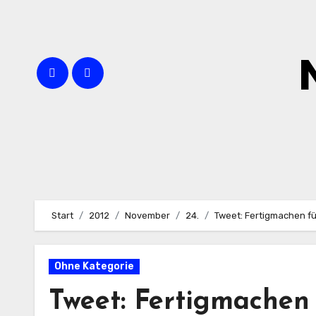
Zum
Inhalt
springen
Start
2012
November
24.
Tweet: Fertigmachen fü
Ohne Kategorie
Tweet: Fertigmachen 