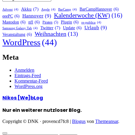
Akku
(7)
BarCampHannover
(6)
Advent
(4)
Apple
(4)
BarCamp
(4)
Kalenderwoche (KW)
(16)
Hannover
(9)
eeePC
(6)
Mastodon
(6)
nfl
(6)
Plugin
(6)
Piraten
(5)
re-publica
(4)
Urlaub
(9)
Twitter
(7)
Update
(6)
Samsung Galaxy Tab
(4)
Weihnachten
(13)
Veranstaltung
(6)
WordPress
(44)
Meta
Anmelden
Eintrags-Feed
Kommentar-Feed
WordPress.org
Nikos [We]bLog
Nur ein weiterer nutzloser Blog.
Copyright © DNK · provencd7fc8
|
Blogus
von
Themeansar
.