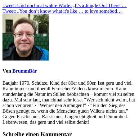
Beitragsnavigation
Tweet: Und nochmal wahre Worte: „It’s a Jungle Out There“…
Tweet: „You don’t know what it’s like … to love somebod…
Von
BrummBär
Baujahr 1970. Schütze. Kind der 80er und 90er. Isst gern und viel.
Kann immer und überall Fernsehen/Videos konsumieren. Kann
stundenlang die Natur im Stillen beobachten – kommt viel zu selten
dazu. Mal sehr laut, manchmal sehr leise. "Wer sich nicht wehrt, hat
schon verloren" · "Wehret den Anfängen!" · "Für den Sieg des
Bösen genügt es, wenn die Menschen guten Willens nichts tun."
Gegen Faschismus, Rassismus, Ungerechtigkeit und Dummheit.
Lebenwesen, das gern und viel selbst denkt!
Schreibe einen Kommentar