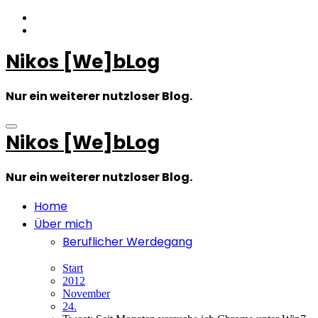
Zum
Inhalt
springen
Nikos [We]bLog
Nur ein weiterer nutzloser Blog.
Nikos [We]bLog
Nur ein weiterer nutzloser Blog.
Home
Über mich
Beruflicher Werdegang
Start
2012
November
24.