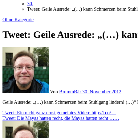
30.
Tweet: Geile Ausrede: „(…) kann Schmerzen beim Stu
Ohne Kategorie
Tweet: Geile Ausrede: „(…) k
Von
BrummBär
30. November 2012
Geile Ausrede: „(…) kann Schmerzen beim Stuhlgang lindern! (…)“
Beitragsnavigation
Tweet: Ein nicht ganz ernst gemeintes Video: http://t.co/…
Tweet: Die Mayas hatten recht, die Mayas hatten recht ……