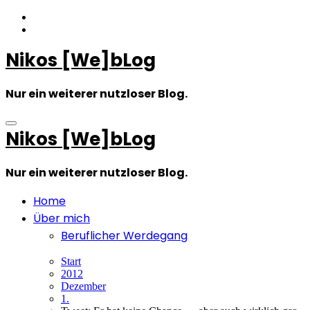
Zum
Inhalt
springen
Nikos [We]bLog
Nur ein weiterer nutzloser Blog.
Nikos [We]bLog
Nur ein weiterer nutzloser Blog.
Home
Über mich
Beruflicher Werdegang
Start
2012
Dezember
1.