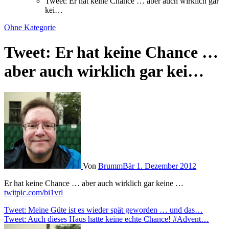
Tweet: Er hat keine Chance … aber auch wirklich gar
kei…
Ohne Kategorie
Tweet: Er hat keine Chance …
aber auch wirklich gar kei…
Von
BrummBär
1. Dezember 2012
Er hat keine Chance … aber auch wirklich gar keine …
twitpic.com/bi1vrl
Beitragsnavigation
Tweet: Meine Güte ist es wieder spät geworden … und das…
Tweet: Auch dieses Haus hatte keine echte Chance! #Advent…