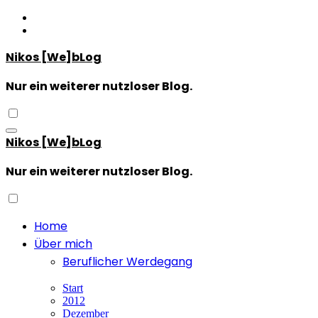
Zum
Inhalt
springen
Nikos [We]bLog
Nur ein weiterer nutzloser Blog.
Nikos [We]bLog
Nur ein weiterer nutzloser Blog.
Home
Über mich
Beruflicher Werdegang
Start
2012
Dezember