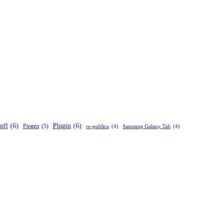
nfl
(6)
Plugin
(6)
Piraten
(5)
re-publica
(4)
Samsung Galaxy Tab
(4)