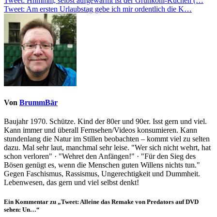
Beitragsnavigation
Tweet: Hhmmm, selbst aufgewärmt ist der Grünkohl-Kuchen (…
Tweet: Am ersten Urlaubstag gebe ich mir ordentlich die K…
Von
BrummBär
Baujahr 1970. Schütze. Kind der 80er und 90er. Isst gern und viel.
Kann immer und überall Fernsehen/Videos konsumieren. Kann
stundenlang die Natur im Stillen beobachten – kommt viel zu selten
dazu. Mal sehr laut, manchmal sehr leise. "Wer sich nicht wehrt, hat
schon verloren" · "Wehret den Anfängen!" · "Für den Sieg des
Bösen genügt es, wenn die Menschen guten Willens nichts tun."
Gegen Faschismus, Rassismus, Ungerechtigkeit und Dummheit.
Lebenwesen, das gern und viel selbst denkt!
Ein Kommentar zu „Tweet: Alleine das Remake von Predators auf DVD
sehen: Un…“