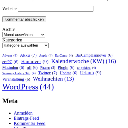
Website
Archiv
Kategorien
Akku
(7)
BarCampHannover
(6)
Advent
(4)
Apple
(4)
BarCamp
(4)
Kalenderwoche (KW)
(16)
Hannover
(9)
eeePC
(6)
Mastodon
(6)
nfl
(6)
Plugin
(6)
Piraten
(5)
re-publica
(4)
Urlaub
(9)
Twitter
(7)
Update
(6)
Samsung Galaxy Tab
(4)
Weihnachten
(13)
Veranstaltung
(6)
WordPress
(44)
Meta
Anmelden
Eintrags-Feed
Kommentar-Feed