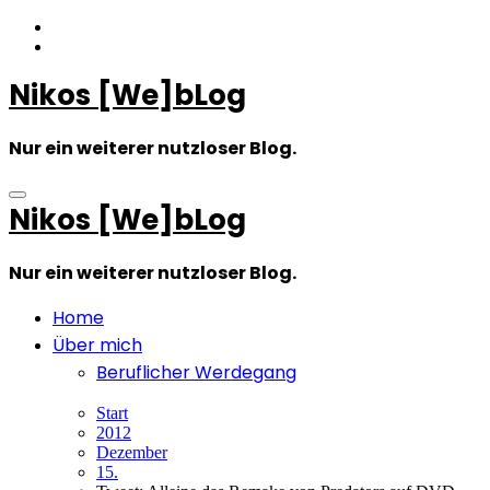
Zum
Inhalt
springen
Nikos [We]bLog
Nur ein weiterer nutzloser Blog.
Nikos [We]bLog
Nur ein weiterer nutzloser Blog.
Home
Über mich
Beruflicher Werdegang
Start
2012
Dezember
15.