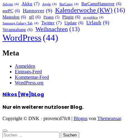
Akku
(7)
BarCampHannover
(6)
Advent
(4)
Apple
(4)
BarCamp
(4)
Kalenderwoche (KW)
(16)
Hannover
(9)
eeePC
(6)
Mastodon
(6)
nfl
(6)
Plugin
(6)
Piraten
(5)
re-publica
(4)
Urlaub
(9)
Twitter
(7)
Update
(6)
Samsung Galaxy Tab
(4)
Weihnachten
(13)
Veranstaltung
(6)
WordPress
(44)
Meta
Anmelden
Eintrags-Feed
Kommentar-Feed
WordPress.org
Nikos [We]bLog
Nur ein weiterer nutzloser Blog.
Copyright © DNK · provencd7fc8
|
Blogus
von
Themeansar
.
Suchen