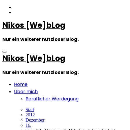
Zum
Inhalt
springen
Nikos [We]bLog
Nur ein weiterer nutzloser Blog.
Nikos [We]bLog
Nur ein weiterer nutzloser Blog.
Home
Über mich
Beruflicher Werdegang
Start
2012
Dezember
16.