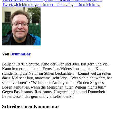
Beitragsnavigation
Tweet: „Ich bin morgens immer müde …“ gilt für mich im…
Von
BrummBär
Baujahr 1970. Schütze. Kind der 80er und 90er. Isst gern und viel.
Kann immer und überall Fernsehen/Videos konsumieren. Kann
stundenlang die Natur im Stillen beobachten – kommt viel zu selten
dazu. Mal sehr laut, manchmal sehr leise. "Wer sich nicht wehrt, hat
schon verloren" · "Wehret den Anfängen!" · "Für den Sieg des
Bösen genügt es, wenn die Menschen guten Willens nichts tun."
Gegen Faschismus, Rassismus, Ungerechtigkeit und Dummheit.
Lebenwesen, das gern und viel selbst denkt!
Schreibe einen Kommentar