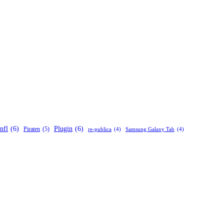
nfl
(6)
Plugin
(6)
Piraten
(5)
re-publica
(4)
Samsung Galaxy Tab
(4)