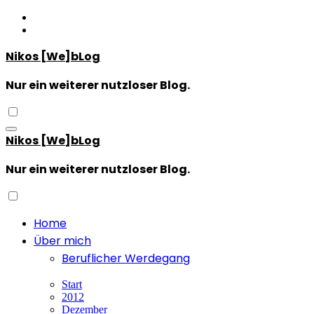
Zum
Inhalt
springen
Nikos [We]bLog
Nur ein weiterer nutzloser Blog.
Nikos [We]bLog
Nur ein weiterer nutzloser Blog.
Home
Über mich
Beruflicher Werdegang
Start
2012
Dezember