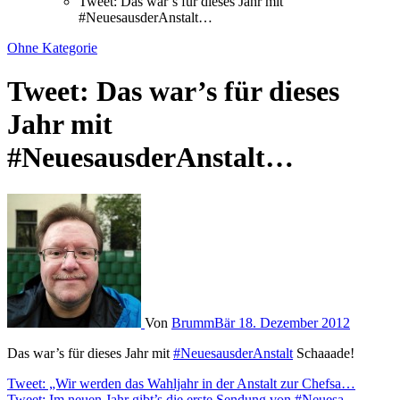
Tweet: Das war’s für dieses Jahr mit
#NeuesausderAnstalt…
Ohne Kategorie
Tweet: Das war’s für dieses
Jahr mit
#NeuesausderAnstalt…
Von
BrummBär
18. Dezember 2012
Das war’s für dieses Jahr mit
#NeuesausderAnstalt
Schaaade!
Beitragsnavigation
Tweet: „Wir werden das Wahljahr in der Anstalt zur Chefsa…
Tweet: Im neuen Jahr gibt’s die erste Sendung von #Neuesa…