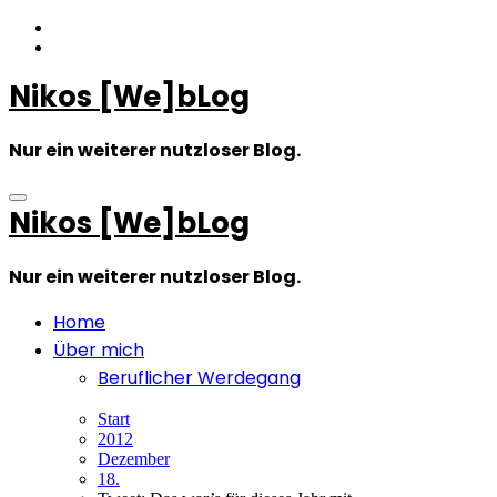
Zum
Inhalt
springen
Nikos [We]bLog
Nur ein weiterer nutzloser Blog.
Nikos [We]bLog
Nur ein weiterer nutzloser Blog.
Home
Über mich
Beruflicher Werdegang
Start
2012
Dezember
18.