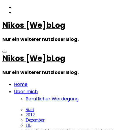
Zum
Inhalt
springen
Nikos [We]bLog
Nur ein weiterer nutzloser Blog.
Nikos [We]bLog
Nur ein weiterer nutzloser Blog.
Home
Über mich
Beruflicher Werdegang
Start
2012
Dezember
18.