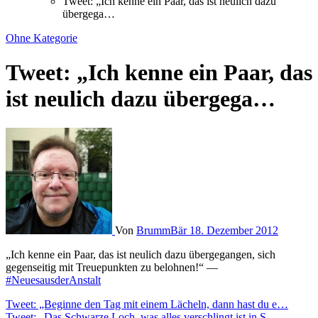
Tweet: „Ich kenne ein Paar, das ist neulich dazu
übergega…
Ohne Kategorie
Tweet: „Ich kenne ein Paar, das
ist neulich dazu übergega…
Von
BrummBär
18. Dezember 2012
„Ich kenne ein Paar, das ist neulich dazu übergegangen, sich
gegenseitig mit Treuepunkten zu belohnen!“ —
#NeuesausderAnstalt
Beitragsnavigation
Tweet: „Beginne den Tag mit einem Lächeln, dann hast du e…
Tweet: „Das Schwarze Loch, was alles verschlingt ist in S…