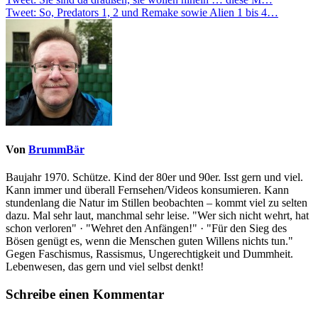
Beitragsnavigation
Tweet: So, Predators 1, 2 und Remake sowie Alien 1 bis 4…
Von
BrummBär
Baujahr 1970. Schütze. Kind der 80er und 90er. Isst gern und viel.
Kann immer und überall Fernsehen/Videos konsumieren. Kann
stundenlang die Natur im Stillen beobachten – kommt viel zu selten
dazu. Mal sehr laut, manchmal sehr leise. "Wer sich nicht wehrt, hat
schon verloren" · "Wehret den Anfängen!" · "Für den Sieg des
Bösen genügt es, wenn die Menschen guten Willens nichts tun."
Gegen Faschismus, Rassismus, Ungerechtigkeit und Dummheit.
Lebenwesen, das gern und viel selbst denkt!
Schreibe einen Kommentar