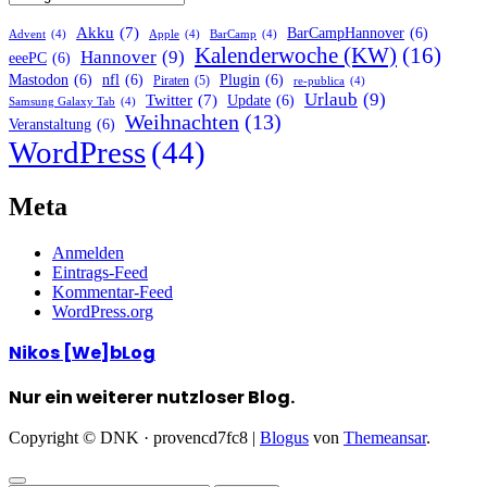
Akku
(7)
BarCampHannover
(6)
Advent
(4)
Apple
(4)
BarCamp
(4)
Kalenderwoche (KW)
(16)
Hannover
(9)
eeePC
(6)
Mastodon
(6)
nfl
(6)
Plugin
(6)
Piraten
(5)
re-publica
(4)
Urlaub
(9)
Twitter
(7)
Update
(6)
Samsung Galaxy Tab
(4)
Weihnachten
(13)
Veranstaltung
(6)
WordPress
(44)
Meta
Anmelden
Eintrags-Feed
Kommentar-Feed
WordPress.org
Nikos [We]bLog
Nur ein weiterer nutzloser Blog.
Copyright © DNK · provencd7fc8
|
Blogus
von
Themeansar
.