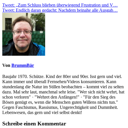
Beitragsnavigation
Tweet: „Zum Schluss blieben überwiegend Frustration und V…
Tweet: Endlich daran gedacht: Nachdem beinahe alle Ausgab…
Von
BrummBär
Baujahr 1970. Schütze. Kind der 80er und 90er. Isst gern und viel.
Kann immer und überall Fernsehen/Videos konsumieren. Kann
stundenlang die Natur im Stillen beobachten – kommt viel zu selten
dazu. Mal sehr laut, manchmal sehr leise. "Wer sich nicht wehrt, hat
schon verloren" · "Wehret den Anfängen!" · "Für den Sieg des
Bösen genügt es, wenn die Menschen guten Willens nichts tun."
Gegen Faschismus, Rassismus, Ungerechtigkeit und Dummheit.
Lebenwesen, das gern und viel selbst denkt!
Schreibe einen Kommentar