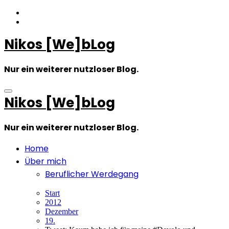
Zum
Inhalt
springen
Nikos [We]bLog
Nur ein weiterer nutzloser Blog.
Nikos [We]bLog
Nur ein weiterer nutzloser Blog.
Home
Über mich
Beruflicher Werdegang
Start
2012
Dezember
19.