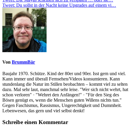
Beitragsnavigation
Tweet: Du sollst in der Nacht keine Upgrades auf einem vi…
Von
BrummBär
Baujahr 1970. Schütze. Kind der 80er und 90er. Isst gern und viel.
Kann immer und überall Fernsehen/Videos konsumieren. Kann
stundenlang die Natur im Stillen beobachten – kommt viel zu selten
dazu. Mal sehr laut, manchmal sehr leise. "Wer sich nicht wehrt, hat
schon verloren" · "Wehret den Anfängen!" · "Für den Sieg des
Bösen genügt es, wenn die Menschen guten Willens nichts tun."
Gegen Faschismus, Rassismus, Ungerechtigkeit und Dummheit.
Lebenwesen, das gern und viel selbst denkt!
Schreibe einen Kommentar