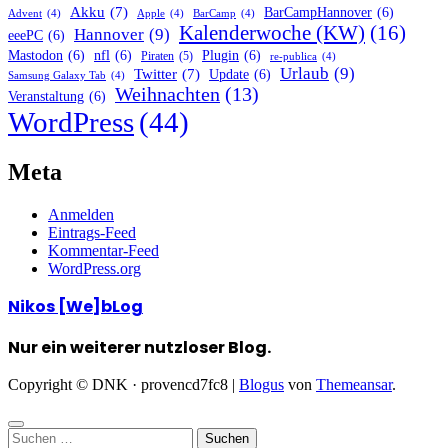
Akku
(7)
BarCampHannover
(6)
Advent
(4)
Apple
(4)
BarCamp
(4)
Kalenderwoche (KW)
(16)
Hannover
(9)
eeePC
(6)
Mastodon
(6)
nfl
(6)
Plugin
(6)
Piraten
(5)
re-publica
(4)
Urlaub
(9)
Twitter
(7)
Update
(6)
Samsung Galaxy Tab
(4)
Weihnachten
(13)
Veranstaltung
(6)
WordPress
(44)
Meta
Anmelden
Eintrags-Feed
Kommentar-Feed
WordPress.org
Nikos [We]bLog
Nur ein weiterer nutzloser Blog.
Copyright © DNK · provencd7fc8
|
Blogus
von
Themeansar
.
Suchen