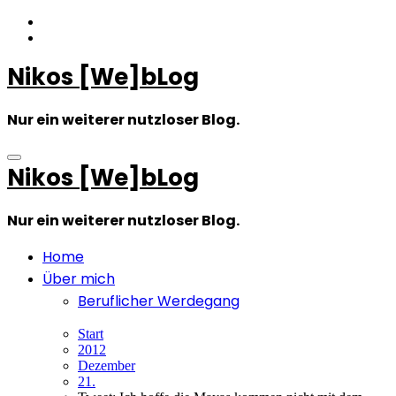
Zum
Inhalt
springen
Nikos [We]bLog
Nur ein weiterer nutzloser Blog.
Nikos [We]bLog
Nur ein weiterer nutzloser Blog.
Home
Über mich
Beruflicher Werdegang
Start
2012
Dezember
21.