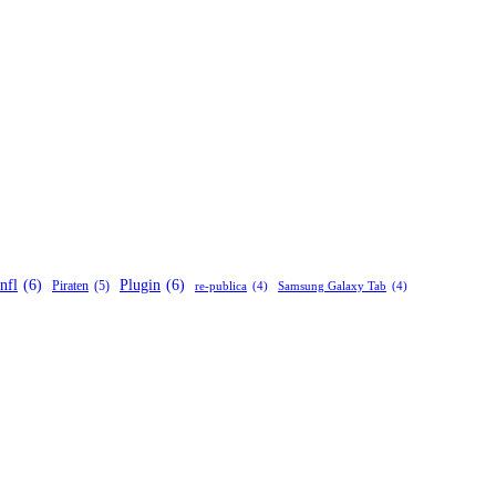
nfl
(6)
Plugin
(6)
Piraten
(5)
re-publica
(4)
Samsung Galaxy Tab
(4)