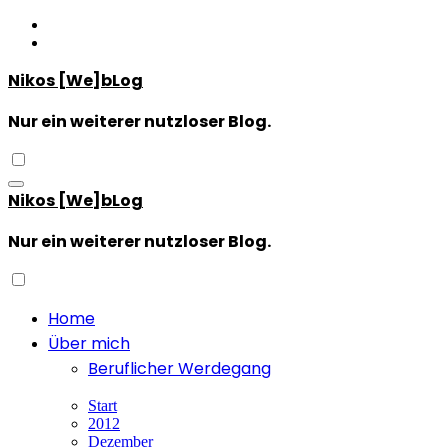
Zum
Inhalt
springen
Nikos [We]bLog
Nur ein weiterer nutzloser Blog.
Nikos [We]bLog
Nur ein weiterer nutzloser Blog.
Home
Über mich
Beruflicher Werdegang
Start
2012
Dezember