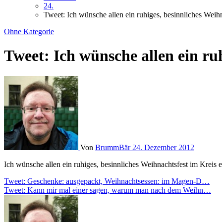
24.
Tweet: Ich wünsche allen ein ruhiges, besinnliches We
Ohne Kategorie
Tweet: Ich wünsche allen ein r
Von
BrummBär
24. Dezember 2012
Ich wünsche allen ein ruhiges, besinnliches Weihnachtsfest im Krei
Beitragsnavigation
Tweet: Geschenke: ausgepackt, Weihnachtsessen: im Magen-D…
Tweet: Kann mir mal einer sagen, warum man nach dem Weihn…