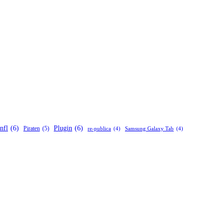
nfl
(6)
Plugin
(6)
Piraten
(5)
re-publica
(4)
Samsung Galaxy Tab
(4)