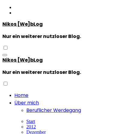
Zum
Inhalt
springen
Nikos [We]bLog
Nur ein weiterer nutzloser Blog.
Nikos [We]bLog
Nur ein weiterer nutzloser Blog.
Home
Über mich
Beruflicher Werdegang
Start
2012
Dezember