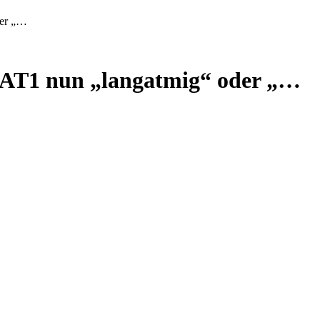
der „…
 SAT1 nun „langatmig“ oder „…