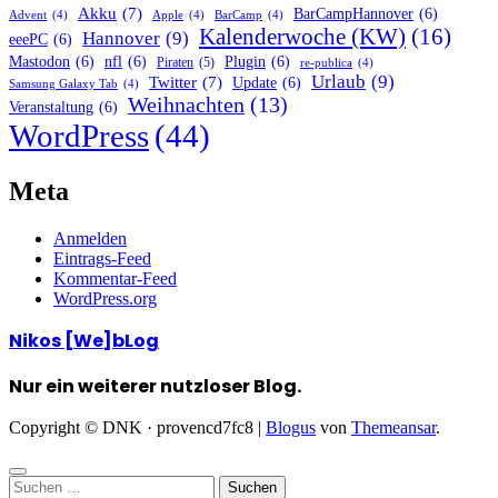
Akku
(7)
BarCampHannover
(6)
Advent
(4)
Apple
(4)
BarCamp
(4)
Kalenderwoche (KW)
(16)
Hannover
(9)
eeePC
(6)
Mastodon
(6)
nfl
(6)
Plugin
(6)
Piraten
(5)
re-publica
(4)
Urlaub
(9)
Twitter
(7)
Update
(6)
Samsung Galaxy Tab
(4)
Weihnachten
(13)
Veranstaltung
(6)
WordPress
(44)
Meta
Anmelden
Eintrags-Feed
Kommentar-Feed
WordPress.org
Nikos [We]bLog
Nur ein weiterer nutzloser Blog.
Copyright © DNK · provencd7fc8
|
Blogus
von
Themeansar
.
Suchen