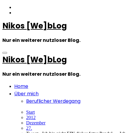
Zum
Inhalt
springen
Nikos [We]bLog
Nur ein weiterer nutzloser Blog.
Nikos [We]bLog
Nur ein weiterer nutzloser Blog.
Home
Über mich
Beruflicher Werdegang
Start
2012
Dezember
27.