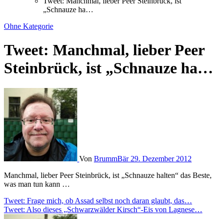
Tweet: Manchmal, lieber Peer Steinbrück, ist
„Schnauze ha…
Ohne Kategorie
Tweet: Manchmal, lieber Peer
Steinbrück, ist „Schnauze ha…
Von
BrummBär
29. Dezember 2012
Manchmal, lieber Peer Steinbrück, ist „Schnauze halten“ das Beste,
was man tun kann …
Beitragsnavigation
Tweet: Frage mich, ob Assad selbst noch daran glaubt, das…
Tweet: Also dieses „Schwarzwälder Kirsch“-Eis von Lagnese…