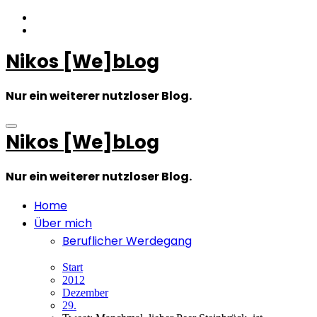
Zum
Inhalt
springen
Nikos [We]bLog
Nur ein weiterer nutzloser Blog.
Nikos [We]bLog
Nur ein weiterer nutzloser Blog.
Home
Über mich
Beruflicher Werdegang
Start
2012
Dezember
29.