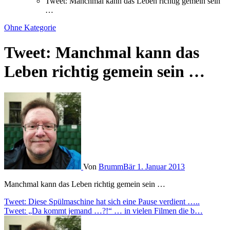
Tweet: Manchmal kann das Leben richtig gemein sein
…
Ohne Kategorie
Tweet: Manchmal kann das
Leben richtig gemein sein …
Von
BrummBär
1. Januar 2013
Manchmal kann das Leben richtig gemein sein …
Beitragsnavigation
Tweet: Diese Spülmaschine hat sich eine Pause verdient …..
Tweet: „Da kommt jemand …?!“ … in vielen Filmen die b…