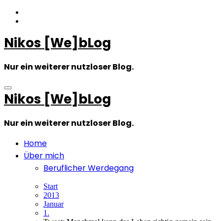
Zum
Inhalt
springen
Nikos [We]bLog
Nur ein weiterer nutzloser Blog.
Nikos [We]bLog
Nur ein weiterer nutzloser Blog.
Home
Über mich
Beruflicher Werdegang
Start
2013
Januar
1.