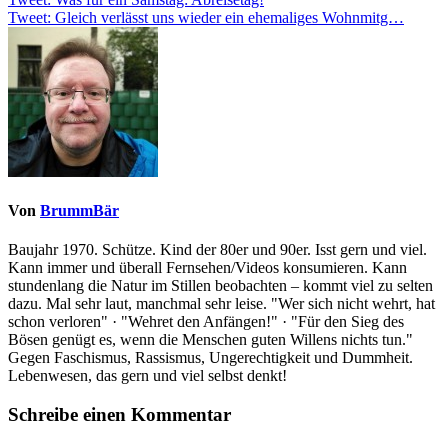
Beitragsnavigation
Tweet: Gleich verlässt uns wieder ein ehemaliges Wohnmitg…
Von
BrummBär
Baujahr 1970. Schütze. Kind der 80er und 90er. Isst gern und viel.
Kann immer und überall Fernsehen/Videos konsumieren. Kann
stundenlang die Natur im Stillen beobachten – kommt viel zu selten
dazu. Mal sehr laut, manchmal sehr leise. "Wer sich nicht wehrt, hat
schon verloren" · "Wehret den Anfängen!" · "Für den Sieg des
Bösen genügt es, wenn die Menschen guten Willens nichts tun."
Gegen Faschismus, Rassismus, Ungerechtigkeit und Dummheit.
Lebenwesen, das gern und viel selbst denkt!
Schreibe einen Kommentar