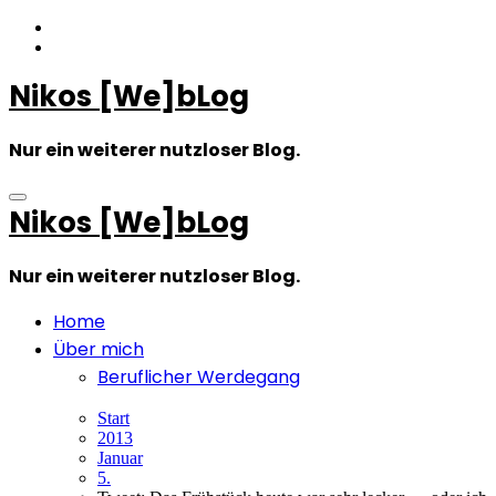
Zum
Inhalt
springen
Nikos [We]bLog
Nur ein weiterer nutzloser Blog.
Nikos [We]bLog
Nur ein weiterer nutzloser Blog.
Home
Über mich
Beruflicher Werdegang
Start
2013
Januar
5.