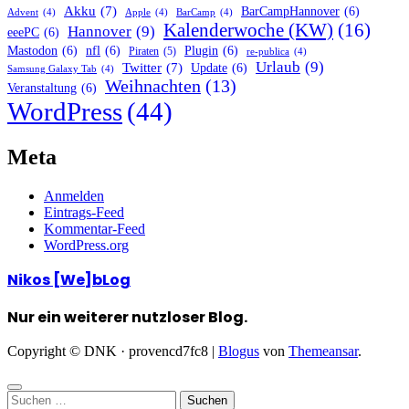
Akku
(7)
BarCampHannover
(6)
Advent
(4)
Apple
(4)
BarCamp
(4)
Kalenderwoche (KW)
(16)
Hannover
(9)
eeePC
(6)
Mastodon
(6)
nfl
(6)
Plugin
(6)
Piraten
(5)
re-publica
(4)
Urlaub
(9)
Twitter
(7)
Update
(6)
Samsung Galaxy Tab
(4)
Weihnachten
(13)
Veranstaltung
(6)
WordPress
(44)
Meta
Anmelden
Eintrags-Feed
Kommentar-Feed
WordPress.org
Nikos [We]bLog
Nur ein weiterer nutzloser Blog.
Copyright © DNK · provencd7fc8
|
Blogus
von
Themeansar
.
Suchen