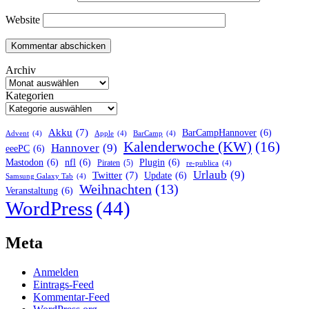
Website
Archiv
Kategorien
Akku
(7)
BarCampHannover
(6)
Advent
(4)
Apple
(4)
BarCamp
(4)
Kalenderwoche (KW)
(16)
Hannover
(9)
eeePC
(6)
Mastodon
(6)
nfl
(6)
Plugin
(6)
Piraten
(5)
re-publica
(4)
Urlaub
(9)
Twitter
(7)
Update
(6)
Samsung Galaxy Tab
(4)
Weihnachten
(13)
Veranstaltung
(6)
WordPress
(44)
Meta
Anmelden
Eintrags-Feed
Kommentar-Feed