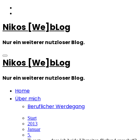
Zum
Inhalt
springen
Nikos [We]bLog
Nur ein weiterer nutzloser Blog.
Nikos [We]bLog
Nur ein weiterer nutzloser Blog.
Home
Über mich
Beruflicher Werdegang
Start
2013
Januar
5.