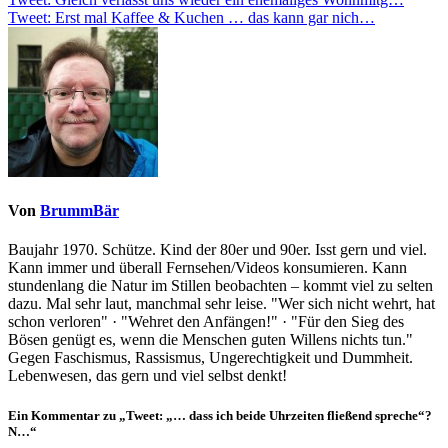
Beitragsnavigation
Tweet: Erst mal Kaffee & Kuchen … das kann gar nich…
Von
BrummBär
Baujahr 1970. Schütze. Kind der 80er und 90er. Isst gern und viel.
Kann immer und überall Fernsehen/Videos konsumieren. Kann
stundenlang die Natur im Stillen beobachten – kommt viel zu selten
dazu. Mal sehr laut, manchmal sehr leise. "Wer sich nicht wehrt, hat
schon verloren" · "Wehret den Anfängen!" · "Für den Sieg des
Bösen genügt es, wenn die Menschen guten Willens nichts tun."
Gegen Faschismus, Rassismus, Ungerechtigkeit und Dummheit.
Lebenwesen, das gern und viel selbst denkt!
Ein Kommentar zu „Tweet: „… dass ich beide Uhrzeiten fließend spreche“?
N…“