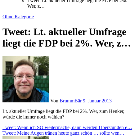
Tweet: Lt. aktueller Umfrage liegt die FDP bei 2%.
Wer, z…
Ohne Kategorie
Tweet: Lt. aktueller Umfrage
liegt die FDP bei 2%. Wer, z…
Von
BrummBär
9. Januar 2013
Lt. aktueller Umfrage liegt die FDP bei 2%. Wer, zum Henker,
würde die immer noch wählen?
Beitragsnavigation
Tweet: Wenn ich SO weitermache, dann werden Überstunden e…
Tweet: Meine Augen tränen heute ganz schön … sollte wen…