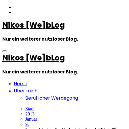
Zum
Inhalt
springen
Nikos [We]bLog
Nur ein weiterer nutzloser Blog.
Nikos [We]bLog
Nur ein weiterer nutzloser Blog.
Home
Über mich
Beruflicher Werdegang
Start
2013
Januar
9.