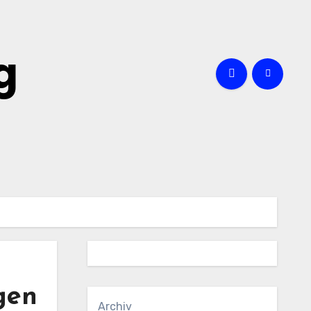
g
gen
Archiv