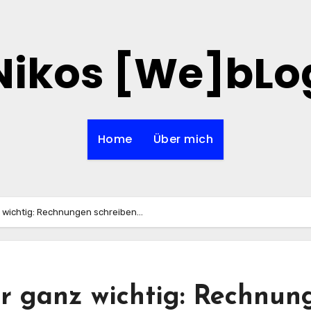
Nikos [We]bLo
Home
Über mich
z wichtig: Rechnungen schreiben…
er ganz wichtig: Rechnun