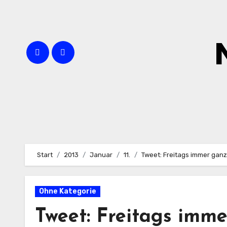
Zum
Inhalt
springen
Start
2013
Januar
11.
Tweet: Freitags immer gan
Ohne Kategorie
Tweet: Freitags imm