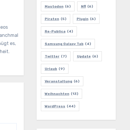
Mastodon
(6)
Nfl
(6)
Piraten
(5)
Plugin
(6)
deos
Re-Publica
(4)
 manchmal
nügt es,
Samsung Galaxy Tab
(4)
heit.
Twitter
(7)
Update
(6)
Urlaub
(9)
Veranstaltung
(6)
Weihnachten
(13)
WordPress
(44)