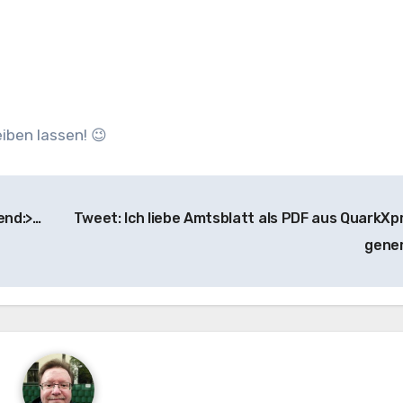
iben lassen! 😉
end:>…
Tweet: Ich liebe Amtsblatt als PDF aus QuarkXp
gene