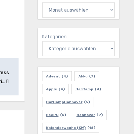
Kategorien
ress
Advent
(4)
Akku
(7)
ri…
Apple
(4)
BarCamp
(4)
BarCampHannover
(6)
EeePC
(6)
Hannover
(9)
Kalenderwoche (KW)
(16)