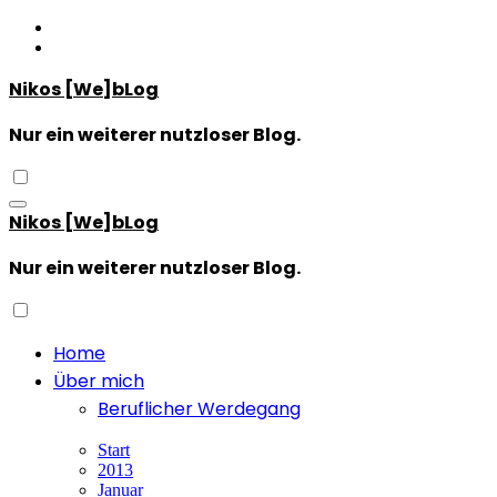
Zum
Inhalt
springen
Nikos [We]bLog
Nur ein weiterer nutzloser Blog.
Nikos [We]bLog
Nur ein weiterer nutzloser Blog.
Home
Über mich
Beruflicher Werdegang
Start
2013
Januar