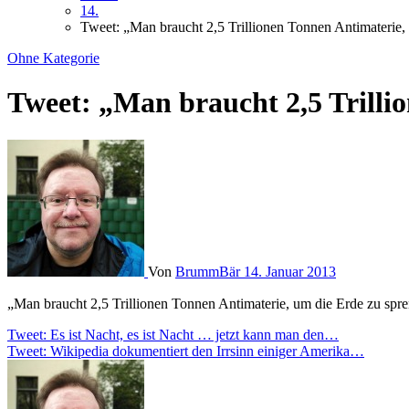
14.
Tweet: „Man braucht 2,5 Trillionen Tonnen Antimateri
Ohne Kategorie
Tweet: „Man braucht 2,5 Trill
Von
BrummBär
14. Januar 2013
„Man braucht 2,5 Trillionen Tonnen Antimaterie, um die Erde zu sp
Beitragsnavigation
Tweet: Es ist Nacht, es ist Nacht … jetzt kann man den…
Tweet: Wikipedia dokumentiert den Irrsinn einiger Amerika…