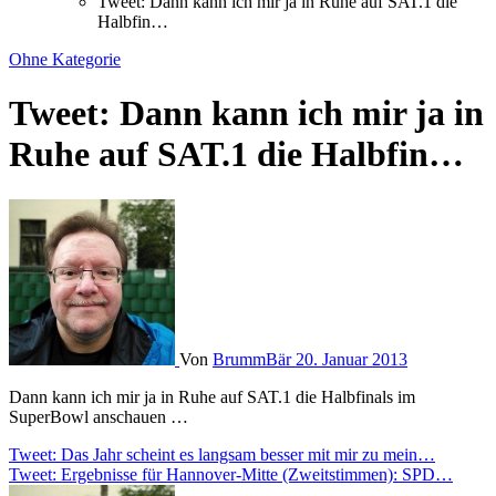
Tweet: Dann kann ich mir ja in Ruhe auf SAT.1 die
Halbfin…
Ohne Kategorie
Tweet: Dann kann ich mir ja in
Ruhe auf SAT.1 die Halbfin…
Von
BrummBär
20. Januar 2013
Dann kann ich mir ja in Ruhe auf SAT.1 die Halbfinals im
SuperBowl anschauen …
Beitragsnavigation
Tweet: Das Jahr scheint es langsam besser mit mir zu mein…
Tweet: Ergebnisse für Hannover-Mitte (Zweitstimmen): SPD…