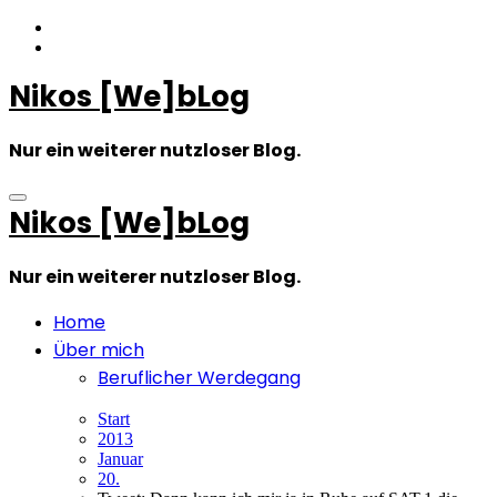
Zum
Inhalt
springen
Nikos [We]bLog
Nur ein weiterer nutzloser Blog.
Nikos [We]bLog
Nur ein weiterer nutzloser Blog.
Home
Über mich
Beruflicher Werdegang
Start
2013
Januar
20.