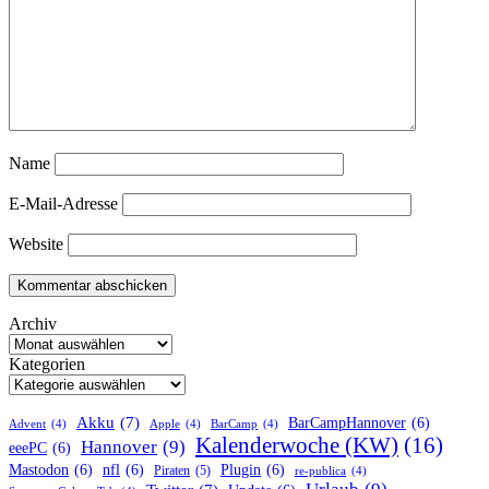
Name
E-Mail-Adresse
Website
Archiv
Kategorien
Akku
(7)
BarCampHannover
(6)
Advent
(4)
Apple
(4)
BarCamp
(4)
Kalenderwoche (KW)
(16)
Hannover
(9)
eeePC
(6)
Mastodon
(6)
nfl
(6)
Plugin
(6)
Piraten
(5)
re-publica
(4)