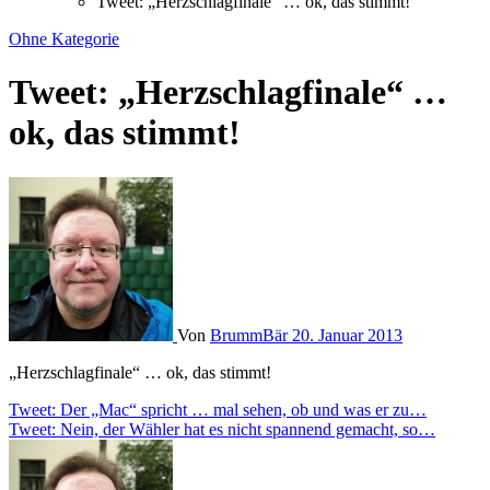
Tweet: „Herzschlagfinale“ … ok, das stimmt!
Ohne Kategorie
Tweet: „Herzschlagfinale“ …
ok, das stimmt!
Von
BrummBär
20. Januar 2013
„Herzschlagfinale“ … ok, das stimmt!
Beitragsnavigation
Tweet: Der „Mac“ spricht … mal sehen, ob und was er zu…
Tweet: Nein, der Wähler hat es nicht spannend gemacht, so…