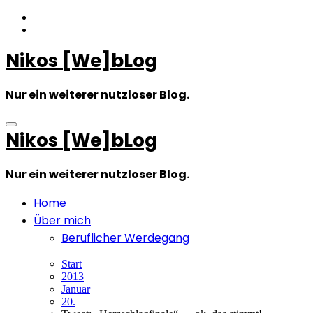
Zum
Inhalt
springen
Nikos [We]bLog
Nur ein weiterer nutzloser Blog.
Nikos [We]bLog
Nur ein weiterer nutzloser Blog.
Home
Über mich
Beruflicher Werdegang
Start
2013
Januar
20.