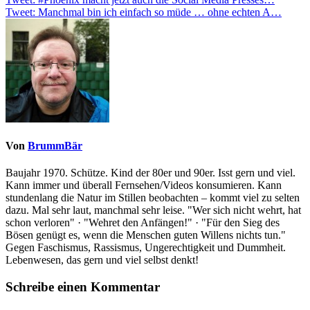
Beitragsnavigation
Tweet: Manchmal bin ich einfach so müde … ohne echten A…
Von
BrummBär
Baujahr 1970. Schütze. Kind der 80er und 90er. Isst gern und viel.
Kann immer und überall Fernsehen/Videos konsumieren. Kann
stundenlang die Natur im Stillen beobachten – kommt viel zu selten
dazu. Mal sehr laut, manchmal sehr leise. "Wer sich nicht wehrt, hat
schon verloren" · "Wehret den Anfängen!" · "Für den Sieg des
Bösen genügt es, wenn die Menschen guten Willens nichts tun."
Gegen Faschismus, Rassismus, Ungerechtigkeit und Dummheit.
Lebenwesen, das gern und viel selbst denkt!
Schreibe einen Kommentar