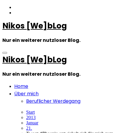
Zum
Inhalt
springen
Nikos [We]bLog
Nur ein weiterer nutzloser Blog.
Nikos [We]bLog
Nur ein weiterer nutzloser Blog.
Home
Über mich
Beruflicher Werdegang
Start
2013
Januar
21.