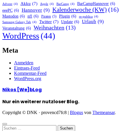
Akku
(7)
BarCampHannover
(6)
Advent
(4)
Apple
(4)
BarCamp
(4)
Kalenderwoche (KW)
(16)
Hannover
(9)
eeePC
(6)
Mastodon
(6)
nfl
(6)
Plugin
(6)
Piraten
(5)
re-publica
(4)
Urlaub
(9)
Twitter
(7)
Update
(6)
Samsung Galaxy Tab
(4)
Weihnachten
(13)
Veranstaltung
(6)
WordPress
(44)
Meta
Anmelden
Eintrags-Feed
Kommentar-Feed
WordPress.org
Nikos [We]bLog
Nur ein weiterer nutzloser Blog.
Copyright © DNK · provencd7fc8
|
Blogus
von
Themeansar
.
Suchen