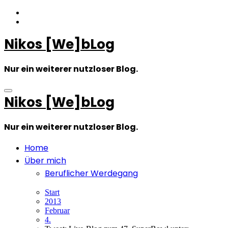
Zum
Inhalt
springen
Nikos [We]bLog
Nur ein weiterer nutzloser Blog.
Nikos [We]bLog
Nur ein weiterer nutzloser Blog.
Home
Über mich
Beruflicher Werdegang
Start
2013
Februar
4.