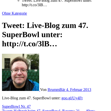
Tweet: Live-Blog zum 47. SuperBowl unter:
http://t.co/3lB…
Ohne Kategorie
Tweet: Live-Blog zum 47.
SuperBowl unter:
http://t.co/3lB…
Von
BrummBär
4. Februar 2013
Live-Blog zum 47. SuperBowl unter:
goo.gl/Uy4Ft
Beitragsnavigation
SuperBowl Nr. 47
Tweet: Halbzeit beim 47. SuperBowl. Ravens: 21 — 49ers:…