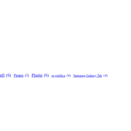
nfl
(6)
Plugin
(6)
Piraten
(5)
re-publica
(4)
Samsung Galaxy Tab
(4)