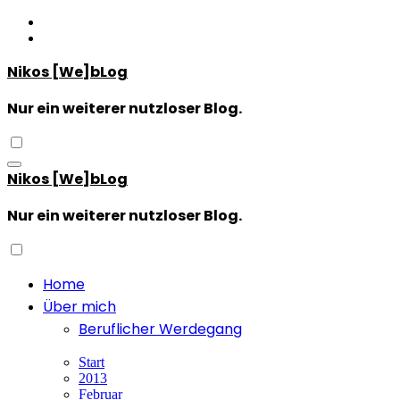
Zum
Inhalt
springen
Nikos [We]bLog
Nur ein weiterer nutzloser Blog.
Nikos [We]bLog
Nur ein weiterer nutzloser Blog.
Home
Über mich
Beruflicher Werdegang
Start
2013
Februar