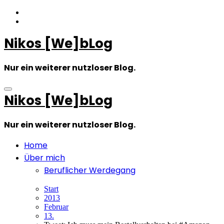
Zum
Inhalt
springen
Nikos [We]bLog
Nur ein weiterer nutzloser Blog.
Nikos [We]bLog
Nur ein weiterer nutzloser Blog.
Home
Über mich
Beruflicher Werdegang
Start
2013
Februar
13.