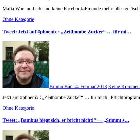
Mafia Wars und ich sind keine Facebook-Freunde mehr: alles gelösch
Ohne Kategorie
Tweet: Jetzt auf #phoenix : „Zeitbombe Zucker“ … für mi…
BrummBär
14. Februar 2013
Keine Komment
Jetzt auf #phoenix : „Zeitbombe Zucker“ … für mich „Pflichtprogra
Ohne Kategorie
Tweet: „Bambus biegt sich, er bricht nicht!“ — „Stimmt s…