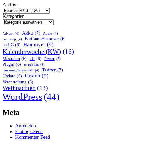
Archiv
Kategorien
Akku
(7)
Advent
(4)
Apple
(4)
BarCampHannover
(6)
BarCamp
(4)
Hannover
(9)
eeePC
(6)
Kalenderwoche (KW)
(16)
Mastodon
(6)
nfl
(6)
Piraten
(5)
Plugin
(6)
re-publica
(4)
Twitter
(7)
Samsung Galaxy Tab
(4)
Urlaub
(9)
Update
(6)
Veranstaltung
(6)
Weihnachten
(13)
WordPress
(44)
Meta
Anmelden
Eintrags-Feed
Kommentar-Feed