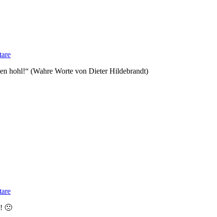
are
innen hohl!“ (Wahre Worte von Dieter Hildebrandt)
are
! 🙁