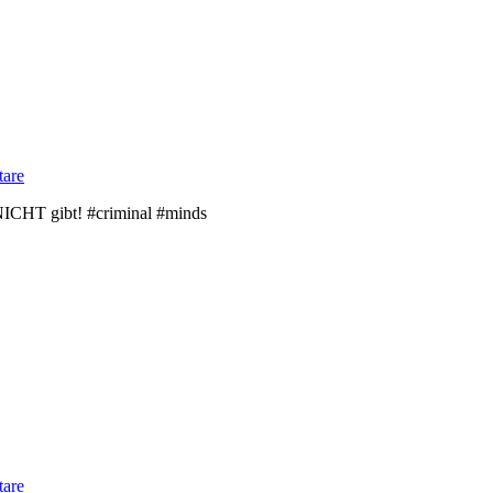
are
 NICHT gibt! #criminal #minds
are