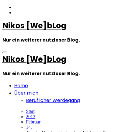
Zum
Inhalt
springen
Nikos [We]bLog
Nur ein weiterer nutzloser Blog.
Nikos [We]bLog
Nur ein weiterer nutzloser Blog.
Home
Über mich
Beruflicher Werdegang
Start
2013
Februar
14.