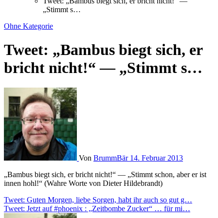
Tweet: „Bambus biegt sich, er bricht nicht!“ —
„Stimmt s…
Ohne Kategorie
Tweet: „Bambus biegt sich, er
bricht nicht!“ — „Stimmt s…
Von
BrummBär
14. Februar 2013
„Bambus biegt sich, er bricht nicht!“ — „Stimmt schon, aber er ist
innen hohl!“ (Wahre Worte von Dieter Hildebrandt)
Beitragsnavigation
Tweet: Guten Morgen, liebe Sorgen, habt ihr auch so gut g…
Tweet: Jetzt auf #phoenix : „Zeitbombe Zucker“ … für mi…